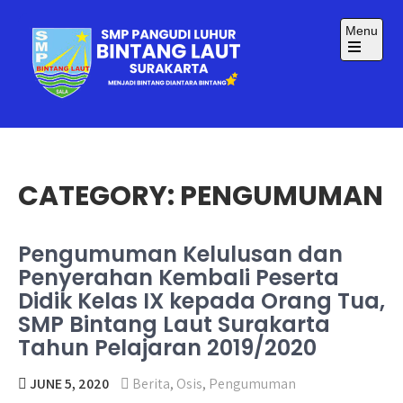
Skip
to
Menu
content
Open
the
main
menu
SMP BINTANG LAUT
Menjadi Bintang Diantara Bintang
SURAKARTA
CATEGORY:
PENGUMUMAN
Pengumuman Kelulusan dan
Penyerahan Kembali Peserta
Didik Kelas IX kepada Orang Tua,
SMP Bintang Laut Surakarta
Tahun Pelajaran 2019/2020
JUNE 5, 2020
Berita
,
Osis
,
Pengumuman