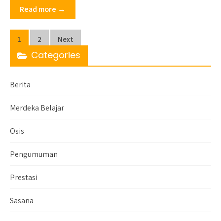
Read more →
Posts
1
2
Next
navigation
Categories
Berita
Merdeka Belajar
Osis
Pengumuman
Prestasi
Sasana