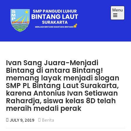
Skip
to
Menu
content
Open
the
main
menu
SMP BINTANG LAUT
Menjadi Bintang Diantara Bintang
SURAKARTA
Ivan Sang Juara-Menjadi
Bintang di antara Bintang!
memang layak menjadi slogan
SMP PL Bintang Laut Surakarta,
karena Antonius Ivan Setiawan
Rahardja, siswa kelas 8D telah
meraih medali perak
JULY 9, 2019
Berita