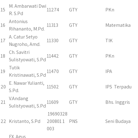
M. Ambarwati Dwi
15
11274
GTY
PKn
R. S.Pd
Antonius
16
11313
GTY
Matematika
Rihananto, M.Pd.
A. Catur Setyo
17
11330
GTY
TIK
Nugroho, Amd.
Ch. Savitri
18
11442
GTY
PKn
Sulistyowati, S.Pd
Tutik
19
11470
GTY
IPA
Kristinawati, S.Pd
E. Nawar Yulianti,
20
11502
GTY
IPS Terpadu
S.Pd.
V.Andang
21
11609
GTY
Bhs. Inggris
Sulistyowati, S.Pd
19690328
22
Kristanto, S.Pd
200801 1
PNS
Seni Budaya
003
FX. Agus