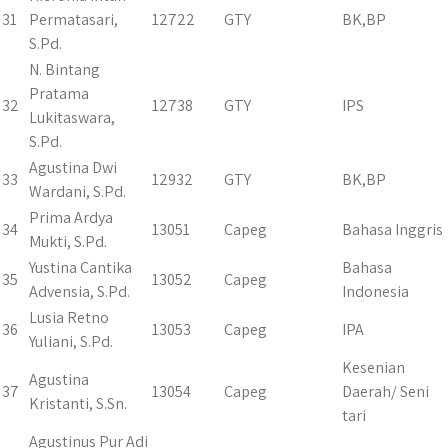
31
Permatasari,
12722
GTY
BK,BP
S.Pd.
N. Bintang
Pratama
32
12738
GTY
IPS
Lukitaswara,
S.Pd.
Agustina Dwi
33
12932
GTY
BK,BP
Wardani, S.Pd.
Prima Ardya
34
13051
Capeg
Bahasa Inggris
Mukti, S.Pd.
Yustina Cantika
Bahasa
35
13052
Capeg
Advensia, S.Pd.
Indonesia
Lusia Retno
36
13053
Capeg
IPA
Yuliani, S.Pd.
Kesenian
Agustina
37
13054
Capeg
Daerah/ Seni
Kristanti, S.Sn.
tari
Agustinus Pur Adi