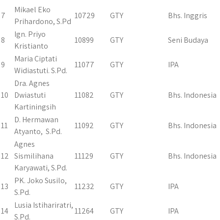
Mikael Eko
7
10729
GTY
Bhs. Inggris
Prihardono, S.Pd
Ign. Priyo
8
10899
GTY
Seni Budaya
Kristianto
Maria Ciptati
9
11077
GTY
IPA
Widiastuti. S.Pd.
Dra. Agnes
10
Dwiastuti
11082
GTY
Bhs. Indonesia
Kartiningsih
D. Hermawan
11
11092
GTY
Bhs. Indonesia
Atyanto, S.Pd.
Agnes
12
Sismilihana
11129
GTY
Bhs. Indonesia
Karyawati, S.Pd.
PK. Joko Susilo,
13
11232
GTY
IPA
S.Pd.
Lusia Istihariratri,
14
11264
GTY
IPA
S.Pd.