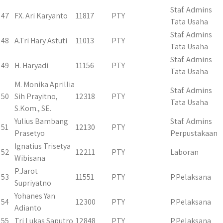
Staf. Admins
47
FX. Ari Karyanto
11817
PTY
Tata Usaha
Staf. Admins
48
A.Tri Hary Astuti
11013
PTY
Tata Usaha
Staf. Admins
49
H. Haryadi
11156
PTY
Tata Usaha
M. Monika Aprillia
Staf. Admins
50
Sih Prayitno,
12318
PTY
Tata Usaha
S.Kom., SE.
Yulius Bambang
Staf. Admins
51
12130
PTY
Prasetyo
Perpustakaan
Ignatius Trisetya
52
12211
PTY
Laboran
Wibisana
P.Jarot
53
11551
PTY
P.Pelaksana
Supriyatno
Yohanes Yan
54
12300
PTY
P.Pelaksana
Adianto
55
Tri Lukas Saputro
12848
PTY
P.Pelaksana