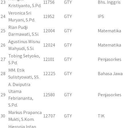
23
11756
GTY
Bhs. Inggris
Kristiyanto, S.Pd.
Veronica Sri
24
11952
GTY
IPS
Muryani, S.Pd.
Rian Pudji
25
12004
GTY
Matematika
Darmawati, S.Si.
Agustinus Wisnu
26
12024
GTY
Matematika
Wahyudi, S.Si.
Tobing Setyoko,
27
12101
GTY
Penjasorkes
S.Pd.
MM. Etik
28
12225
GTY
Bahasa Jawa
Sulistyowati, SS.
A. Dwiputra
Utama
29
12580
GTY
Penjasorkes
Febriananta,
S.Pd.
Markus Prapanca
30
12707
GTY
TIK
Mukti, S.Kom.
Hieronia Intan