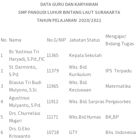
DATA GURU DAN KARYAWAN
SMP PANGUDI LUHUR BINTANG LAUT SURAKARTA
TAHUN PELAJARAN 2020/2021
Mengajar/
No.
Nama
No.G/NIP
Jabatan Status
Bidang Tugas
Br. Yustinus Tri
1
11365
Kepala Sekolah
Haryadi, S.Pd.,FIC
St. Darminto,
Wks. Bid.
2
11379
IPS Terpadu
S.Pd.
Kurikulum
Blasius Tri Budi
Wks. Bid.
3
11965
Matematika
Mulyono, S.Si.
Kesiswaan
Agustinus
4
11912
Wks. Bid. Sarpras
Penjasorkes
Mulyanto, S.Pd.
Drs. Churnelius
5
11171
Wks.Bid.Humas
BK,BP
Mujari
Drs. G.Eko
6
10718
GTY
Bhs. Indonesia
Kriswanto