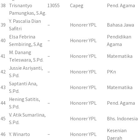
38
Trisnantyo
13055
Capeg
Pend. Agama
Pamungkas, S.Ag.
Y. Pascalia Dian
39
–
Honorer YPL
Bahasa Jawa
Safitri
Elsa Febrina
Pendidikan
40
–
Honorer YPL
Sembiring, S.Ag
Agama
M. Danang
41
–
Honorer YPL
Matematika
Teleswara, S.Pd.
Jussie Asriyanti,
42
–
Honorer YPL
PKn
S.Pd.
Saptanti Ana,
43
Honorer YPL
Matematika
S.Pd.
Hening Satitis,
44
–
Honorer YPL
Pend. Agama
S.Pd.
V. Atik Sumarlina,
45
Honorer YPL
Bhs. Indonesia
S.Pd.
Kesenian
46
Y. Winarto
–
Honorer YPL
Daerah