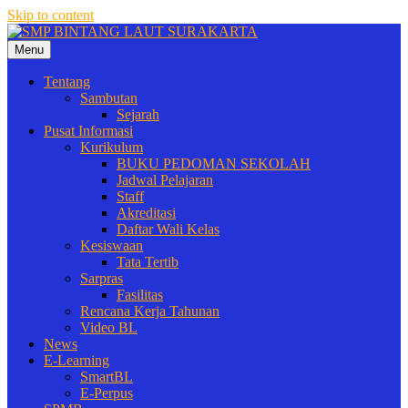
Skip to content
Menu
Menjadi Bintang Diantara Bintang
SMP BINTANG LAUT
Tentang
Sambutan
SURAKARTA
Sejarah
Pusat Informasi
Kurikulum
BUKU PEDOMAN SEKOLAH
Jadwal Pelajaran
Staff
Akreditasi
Daftar Wali Kelas
Kesiswaan
Tata Tertib
Sarpras
Fasilitas
Rencana Kerja Tahunan
Video BL
News
E-Learning
SmartBL
E-Perpus