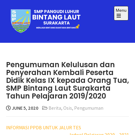
Skip
to
Menu
content
Open
the
main
menu
SMP BINTANG LAUT
Menjadi Bintang Diantara Bintang
SURAKARTA
Pengumuman Kelulusan dan
Penyerahan Kembali Peserta
Didik Kelas IX kepada Orang Tua,
SMP Bintang Laut Surakarta
Tahun Pelajaran 2019/2020
JUNE 5, 2020
Berita
,
Osis
,
Pengumuman
Post
INFORMASI PPDB UNTUK JALUR TES
Jadwal Pelajaran 2020 – 2021